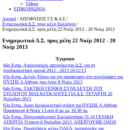
Videos
ΕΠΙΚΟΙΝΩΝΙΑ
Αρχική
/
ΑΠΟΦΑΣΕΙΣ Γ.Σ & Δ.Σ
/
Ενημερωτικά Δ.Σ. προς μέλη Συλλόγου
/
Ενημερωτικά Δ.Σ. προς μέλη 22 Νοέμ 2012 - 20 Νοέμ 2013
Ενημερωτικά Δ.Σ. προς μέλη 22 Νοέμ 2012 - 20
Νοέμ 2013
Έγγραφα
66ο Ενημ. Απολογισμός απερχόμενου Δ.Σ. για τη
συνδικαλιστική χρονιά 2012 - 2013 16/11/13
65ο Ενημ. Δελτίο Τύπου για την παράσταση στη συνεδρίαση του
ΠΥΣΠΕ Α Αθήνας που έγινε 8 Νοέμ 2013
64ο Ενημ. ΤΑΚΤΙΚΗ ΓΕΝΙΚΗ ΣΥΝΕΛΕΥΣΗ ΤΟΥ
ΣΥΛΛΟΓΟΥ ΜΑΣ ΚΙ ΕΚΛΟΓΕΣ ΓΙΑ Δ.Σ. ΤΕΤΑΡΤΗ 20
Νοέμβρη 2013
63ο Ενημ. 3ωρη διευκολυντική στάση για ΠΥΣΠΕ Α Αθήνας
Παρασκευή 8 Νοέμ 13 από 8 πμ ως 10.50 πμ
62ο Ενημ. Πανεκπαιδευτικό Συλλαλητήριο 31.10 ΓΕΝΙΚΗ
ΑΠΕΡΓΙΑ Τετάρτη 6 Νοέμβρη 2013, ΑΠΕΡΓΟΥΜΕ ΟΛΟΙ!
61ο Ενημ. Προσλήψεις μέσω ΟΑΕΔ, τροπολογίες για