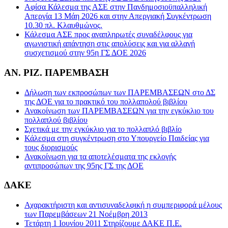
Αφίσα Κάλεσμα της ΑΣΕ στην Πανδημοσιοϋπαλληλική
Απεργία 13 Μάη 2026 και στην Απεργιακή Συγκέντρωση
10.30 πλ. Κλαυθμώνος.
Κάλεσμα ΑΣΕ προς αναπληρωτές συναδέλφους για
αγωνιστική απάντηση στις απολύσεις και για αλλαγή
συσχετισμού στην 95η ΓΣ ΔΟΕ 2026
ΑΝ. ΡΙΖ. ΠΑΡΕΜΒΑΣΗ
Δήλωση των εκπροσώπων των ΠΑΡΕΜΒΑΣΕΩΝ στο ΔΣ
της ΔΟΕ για το πρακτικό του πολλαπολού βιβλίου
Ανακοίνωση των ΠΑΡΕΜΒΑΣΕΩΝ για την εγκύκλιο του
πολλαπλού βιβλίου
Σχετικά με την εγκύκλιο για το πολλαπλό βιβλίο
Κάλεσμα στη συγκέντρωση στο Υπουργείο Παιδείας για
τους διορισμούς
Ανακοίνωση για τα αποτελέσματα της εκλογής
αντιπροσώπων της 95ης ΓΣ της ΔΟΕ
ΔΑΚΕ
Αχαρακτήριστη και αντισυναδελφική η συμπεριφορά μέλους
των Παρεμβάσεων 21 Νοέμβρη 2013
Τετάρτη 1 Ιουνίου 2011 Στηρίζουμε ΔΑΚΕ Π.Ε.