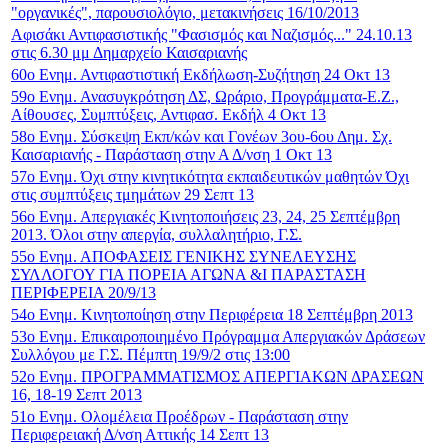
"οργανικές", παρουσιολόγιο, μετακινήσεις 16/10/2013
Αφισάκι Αντιφασιστικής "Φασισμός και Ναζισμός..." 24.10.13
στις 6.30 μμ Δημαρχείο Καισαριανής
60ο Ενημ. Αντιφαστιστική Εκδήλωση-Συζήτηση 24 Οκτ 13
59ο Ενημ. Ανασυγκρότηση ΔΣ, Ωράριο, Προγράμματα-Ε.Ζ.,
Αίθουσες, Συμπτύξεις, Αντιφασ. Εκδήλ 4 Οκτ 13
58ο Ενημ. Σύσκεψη Εκπ/κών και Γονέων 3ου-6ου Δημ. Σχ.
Καισαριανής - Παράσταση στην Α Δ/νση 1 Οκτ 13
57ο Ενημ. Όχι στην κινητικότητα εκπαιδευτικών μαθητών Όχι
στις συμπτύξεις τμημάτων 29 Σεπτ 13
56ο Ενημ. Απεργιακές Κινητοποιήσεις 23, 24, 25 Σεπτέμβρη
2013. Όλοι στην απεργία, συλλαλητήριο, Γ.Σ.
55ο Ενημ. ΑΠΟΦΑΣΕΙΣ ΓΕΝΙΚΗΣ ΣΥΝΕΛΕΥΣΗΣ
ΣΥΛΛΟΓΟΥ ΓΙΑ ΠΟΡΕΙΑ ΑΓΩΝΑ &Ι ΠΑΡΑΣΤΑΣΗ
ΠΕΡΙΦΕΡΕΙΑ 20/9/13
54ο Ενημ. Κινητοποίηση στην Περιφέρεια 18 Σεπτέμβρη 2013
53ο Ενημ. Επικαιροποιημένο Πρόγραμμα Απεργιακών Δράσεων
Συλλόγου με Γ.Σ. Πέμπτη 19/9/2 στις 13:00
52o Ενημ. ΠΡΟΓΡΑΜΜΑΤΙΣΜΟΣ ΑΠΕΡΓΙΑΚΩΝ ΔΡΑΣΕΩΝ
16, 18-19 Σεπτ 2013
51ο Ενημ. Ολομέλεια Προέδρων - Παράσταση στην
Περιφερειακή Δ/νση Αττικής 14 Σεπτ 13