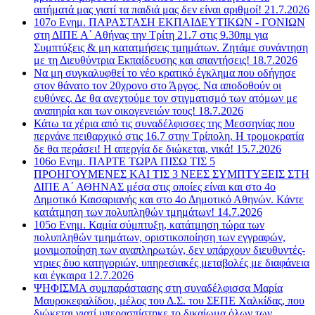
αιτήματά μας γιατί τα παιδιά μας δεν είναι αριθμοί! 21.7.2026
107o Ενημ. ΠΑΡΑΣΤΑΣΗ ΕΚΠΑΙΔΕΥΤΙΚΩΝ - ΓΟΝΙΩΝ
στη ΔΙΠΕ Α΄ Αθήνας την Τρίτη 21.7 στις 9.30πμ για
Συμπτύξεις & μη κατατμήσεις τμημάτων. Ζητάμε συνάντηση
με τη Διευθύντρια Εκπαίδευσης και απαντήσεις! 18.7.2026
Να μη συγκαλυφθεί το νέο κρατικό έγκλημα που οδήγησε
στον θάνατο τον 20χρονο στο Άργος. Να αποδοθούν οι
ευθύνες. Δε θα ανεχτούμε τον στιγματισμό των ατόμων με
αναπηρία και των οικογενειών τους! 18.7.2026
Κάτω τα χέρια από τις συναδέλφισσες της Μεσσηνίας που
περνάνε πειθαρχικό στις 16.7 στην Τρίπολη. Η τρομοκρατία
δε θα περάσει! Η απεργία δε διώκεται, νικά! 15.7.2026
106ο Ενημ. ΠΑΡΤΕ ΤΩΡΑ ΠΙΣΩ ΤΙΣ 5
ΠΡΟΗΓΟΥΜΕΝΕΣ ΚΑΙ ΤΙΣ 3 ΝΕΕΣ ΣΥΜΠΤΥΞΕΙΣ ΣΤΗ
ΔΙΠΕ Α΄ ΑΘΗΝΑΣ μέσα στις οποίες είναι και στο 4ο
Δημοτικό Καισαριανής και στο 4ο Δημοτικό Αθηνών. Κάντε
κατάτμηση των πολυπληθών τμημάτων! 14.7.2026
105ο Ενημ. Καμία σύμπτυξη, κατάτμηση τώρα των
πολυπληθών τμημάτων, οριστικοποίηση των εγγραφών,
μονιμοποίηση των αναπληρωτών, δεν υπάρχουν διευθυντές-
ντριες δυο κατηγοριών, υπηρεσιακές μεταβολές με διαφάνεια
και έγκαιρα 12.7.2026
ΨΗΦΙΣΜΑ συμπαράστασης στη συναδέλφισσα Μαρία
Μαυροκεφαλίδου, μέλος του Δ.Σ. του ΣΕΠΕ Χαλκίδας, που
διώκεται γιατί υπερασπίστηκε το δικαίωμα όλων των