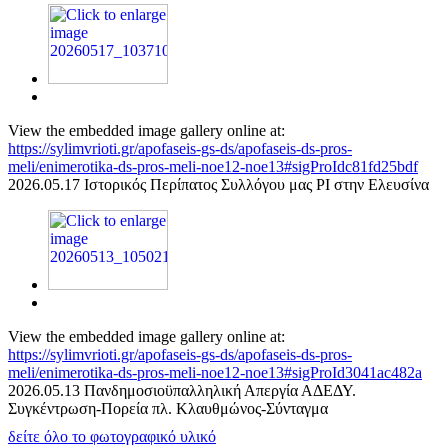
View the embedded image gallery online at:
https://sylimvrioti.gr/apofaseis-gs-ds/apofaseis-ds-pros-
meli/enimerotika-ds-pros-meli-noe12-noe13#sigProIdc81fd25bdf
2026.05.17 Ιστορικός Περίπατος Συλλόγου μας ΡΙ στην Ελευσίνα
View the embedded image gallery online at:
https://sylimvrioti.gr/apofaseis-gs-ds/apofaseis-ds-pros-
meli/enimerotika-ds-pros-meli-noe12-noe13#sigProId3041ac482a
2026.05.13 Πανδημοσιοϋπαλληλική Απεργία ΑΔΕΔΥ.
Συγκέντρωση-Πορεία πλ. Κλαυθμώνος-Σύνταγμα
δείτε όλο το φωτογραφικό υλικό