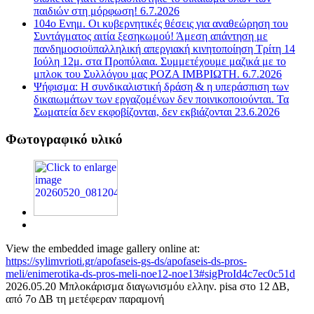
παιδιών στη μόρφωση! 6.7.2026
104ο Ενημ. Οι κυβερνητικές θέσεις για αναθεώρηση του
Συντάγματος αιτία ξεσηκωμού! Άμεση απάντηση με
πανδημοσιοϋπαλληλική απεργιακή κινητοποίηση Τρίτη 14
Ιούλη 12μ. στα Προπύλαια. Συμμετέχουμε μαζικά με το
μπλοκ του Συλλόγου μας ΡΟΖΑ ΙΜΒΡΙΩΤΗ. 6.7.2026
Ψήφισμα: Η συνδικαλιστική δράση & η υπεράσπιση των
δικαιωμάτων των εργαζομένων δεν ποινικοποιούνται. Τα
Σωματεία δεν εκφοβίζονται, δεν εκβιάζονται 23.6.2026
Φωτογραφικό υλικό
View the embedded image gallery online at:
https://sylimvrioti.gr/apofaseis-gs-ds/apofaseis-ds-pros-
meli/enimerotika-ds-pros-meli-noe12-noe13#sigProId4c7ec0c51d
2026.05.20 Μπλοκάρισμα διαγωνισμόυ ελλην. pisa στο 12 ΔΒ,
από 7ο ΔΒ τη μετέφεραν παραμονή