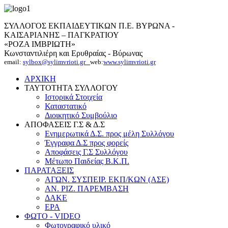
ΣΥΛΛΟΓΟΣ ΕΚΠΑΙΔΕΥΤΙΚΩΝ Π.Ε. ΒΥΡΩΝΑ -
ΚΑΙΣΑΡΙΑΝΗΣ – ΠΑΓΚΡΑΤΙΟΥ
«ΡΟΖΑ ΙΜΒΡΙΩΤΗ»
Κωνσταντιλιέρη και Ερυθραίας - Βύρωνας
email:
sylbox@sylimvrioti.gr
web:
www.sylimvrioti.gr
ΑΡΧΙΚΗ
ΤΑΥΤΟΤΗΤΑ ΣΥΛΛΟΓΟΥ
Ιστορικά Στοιχεία
Καταστατικό
Διοικητικό Συμβούλιο
ΑΠΟΦΑΣΕΙΣ Γ.Σ & Δ.Σ
Ενημερωτικά Δ.Σ. προς μέλη Συλλόγου
Έγγραφα Δ.Σ προς φορείς
Αποφάσεις Γ.Σ Συλλόγου
Μέτωπο Παιδείας Β.Κ.Π.
ΠΑΡΑΤΑΞΕΙΣ
ΑΓΩΝ. ΣΥΣΠΕΙΡ. ΕΚΠ/ΚΩΝ (ΑΣΕ)
ΑΝ. ΡΙΖ. ΠΑΡΕΜΒΑΣΗ
ΔΑΚΕ
ΕΡΑ
ΦΩΤΟ - VIDEO
Φωτογραφικό υλικό