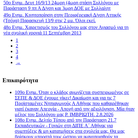
50o Ενημ. Δευτ 16/9/13 24ωρη (4ωρη στάση Συλλόγου με
Παράσταση 9 ππ Α Δ/νση και 3ωρη ΔΟΕ με Συλλαλητ
49ο Ενημ. Κινητοποίηση στην Περιφέρειακή Δ/νση Αττικής
(Τσόχα) Παρασκευή 13/9 στις 2 μμ. Όλοι εκεί.
48ο Ενημ. Χαιρετισμός του Συλλόγου μας στον Αγιασμό για τη
νέα σχολική χρονιά 11 Σεπτέμβρη 2013
1
2
3
4
→
Επικαιρότητα
109ο Ενημ. Όταν ο κλάδος αγωνίζεται συσπειρωμένος σε
ΣΕΠΕ & ΔΟΕ έχουμε νίκες! Δικαίωση και για τις 7
Προϊσταμένες Νηπιαγωγούς Α Αθήνας που καθαιρέθηκαν
γιατί έκαναν Απεργία - Αποχή από την αξιολόγηση. Μία ήταν
μέλος του Συλλόγου μας Ρ. ΙΜΒΡΙΩΤΗ. 2.8.2026
108ο Ενημ. Δελτίο Τύπου από την Παράσταση 21.7
Εκπαιδευτικών - Γονιών στη ΔΙΠΕ Α΄ Αθήνας για
συμπτύξεις & μη κατατμήσεις στα σχολεία μας. Θα μας
βρίσκουν μπροστά τους ώσπου να ικανοποιηθούν τα