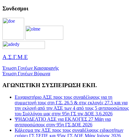
Συνδεσμοι
Α.Σ.Γ.Μ.Ε
Ένωση Γονέων Καισαριανής
Ένωση Γονέων Βύρωνα
ΑΓΩΝΙΣΤΙΚΗ ΣΥΣΠΕΙΡΩΣΗ ΕΚΠ.
Ευχαριστήριο ΑΣΕ προς τους συναδέλφους για τη
συμμετοχή τους στη Γ.Σ. 26.5 & στις εκλογές 27.5 και για
την εκλογή από την ΑΣΕ των 4 από τους 5 αντιπροσώπους
του Συλλόγου μας στην 95η ΓΣ της ΔΟΕ 3.6.2026
ΨΗΔΟΔΕΛΤΙΟ ΑΣΕ για ΕΚΛΟΓΕΣ 27 Μάη για
αντιπροσώπους στην 95η ΓΣ ΔΟΕ 2026
Κάλεσμα της ΑΣΕ προς τους συναδέλφους ειδικοτήτων
ενόψει ΓΣ ΣΕΠΕ και 95ης ΓΣ ΔΟΕ Μάης Ιούνης 2026