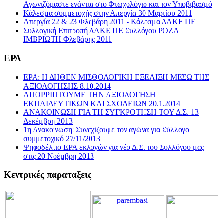
Αγωνιζόμαστε ενάντια στο Φτωχολόγιο και τον Υποβιβασμό
Κάλεσμα συμμετοχής στην Απεργία 30 Μαρτίου 2011
Απεργία 22 & 23 Φλεβάρη 2011 - Κάλεσμα ΔΑΚΕ ΠΕ
Συλλογική Επιτροπή ΔΑΚΕ ΠΕ Συλλόγου ΡΟΖΑ
ΙΜΒΡΙΩΤΗ Φλεβάρης 2011
ΕΡΑ
ΕΡΑ: Η ΔΗΘΕΝ ΜΙΣΘΟΛΟΓΙΚΗ ΕΞΕΛΙΞΗ ΜΕΣΩ ΤΗΣ
ΑΞΙΟΛΟΓΗΣΗΣ 8.10.2014
ΑΠΟΡΡΙΠΤΟΥΜΕ ΤΗΝ ΑΞΙΟΛΟΓΗΣΗ
ΕΚΠΑΙΔΕΥΤΙΚΩΝ ΚΑΙ ΣΧΟΛΕΙΩΝ 20.1.2014
ΑΝΑΚΟΙΝΩΣΗ ΓΙΑ ΤΗ ΣΥΓΚΡΟΤΗΣΗ ΤΟΥ Δ.Σ. 13
Δεκέμβρη 2013
1η Ανακοίνωση: Συνεχίζουμε τον αγώνα για Σύλλογο
συμμετοχικό 27/11/2013
Ψηφοδέλτιο ΕΡΑ εκλογών για νέο Δ.Σ. του Συλλόγου μας
στις 20 Νοέμβρη 2013
Κεντρικές παραταξεις